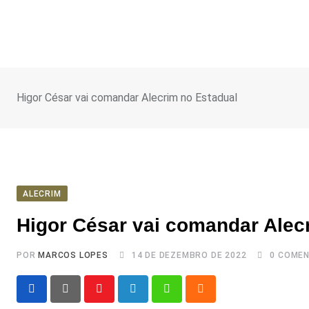
Ir
para
o
conteúdo
Higor César vai comandar Alecrim no Estadual
ALECRIM
Higor César vai comandar Alec
POR
MARCOS LOPES
14 DE DEZEMBRO DE 2022
0
COMEN
Youtube
LinkedIn
Whatsapp
Cloud