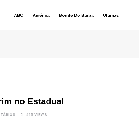
ABC
América
Bonde Do Barba
Últimas
rim no Estadual
TÁRIOS
465
VIEWS