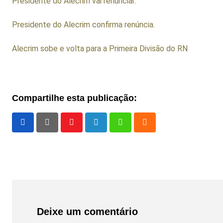
Presidente do Alecrim vai renunciar
.
Presidente do Alecrim confirma renúncia
.
Alecrim sobe e volta para a Primeira Divisão do RN
Compartilhe esta publicação:
Youtube
LinkedIn
Whatsapp
Cloud
Deixe um comentário