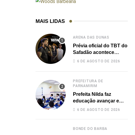
MAIS LIDAS
ARENA DAS DUNAS
Prévia oficial do TBT do
Safadão acontece
nesta sexta no Rooftop
6 DE AGOSTO DE 2026
Dunas
PREFEITURA DE
PARNAMIRIM
Prefeita Nilda faz
educação avançar e
leva Parnamirim ao
6 DE AGOSTO DE 2026
maior IDEB da história
dos anos iniciais
BONDE DO BARBA