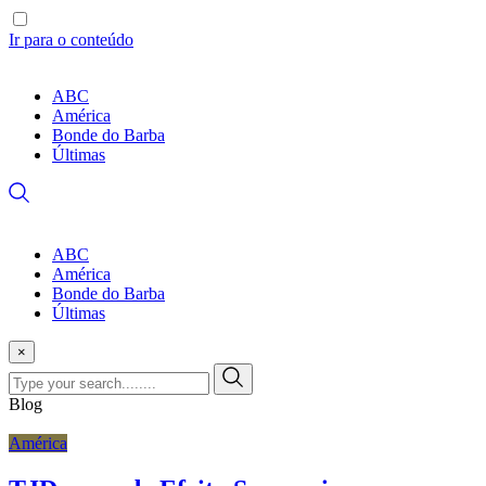
Ir para o conteúdo
ABC
América
Bonde do Barba
Últimas
ABC
América
Bonde do Barba
Últimas
×
Blog
América