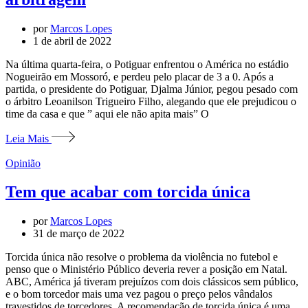
por
Marcos Lopes
1 de abril de 2022
Na última quarta-feira, o Potiguar enfrentou o América no estádio
Nogueirão em Mossoró, e perdeu pelo placar de 3 a 0. Após a
partida, o presidente do Potiguar, Djalma Júnior, pegou pesado com
o árbitro Leoanilson Trigueiro Filho, alegando que ele prejudicou o
time da casa e que ” aqui ele não apita mais” O
Leia Mais
Opinião
Tem que acabar com torcida única
por
Marcos Lopes
31 de março de 2022
Torcida única não resolve o problema da violência no futebol e
penso que o Ministério Público deveria rever a posição em Natal.
ABC, América já tiveram prejuízos com dois clássicos sem público,
e o bom torcedor mais uma vez pagou o preço pelos vândalos
travestidos de torcedores. A recomendação de torcida única é uma